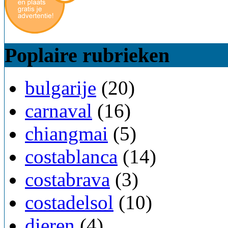
Poplaire rubrieken
bulgarije
(20)
carnaval
(16)
chiangmai
(5)
costablanca
(14)
costabrava
(3)
costadelsol
(10)
dieren
(4)