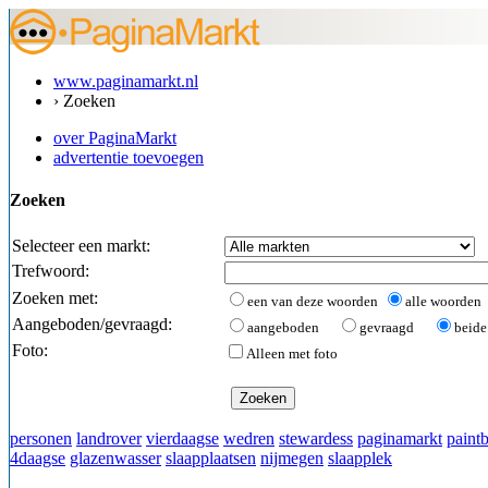
www.paginamarkt.nl
› Zoeken
over PaginaMarkt
advertentie toevoegen
Zoeken
Selecteer een markt:
Trefwoord:
Zoeken met:
een van deze woorden
alle woorden
Aangeboden/gevraagd:
aangeboden
gevraagd
beide
Foto:
Alleen met foto
personen
landrover
vierdaagse
wedren
stewardess
paginamarkt
paintb
4daagse
glazenwasser
slaapplaatsen
nijmegen
slaapplek