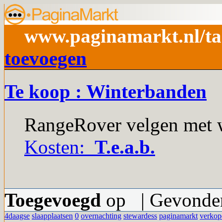
www.paginamarkt.nl/ta
toevoegen
Te koop : Winterbanden
RangeRover velgen met 
Kosten:
T.e.a.b.
Toegevoegd
op | Gevonden
4daagse
slaapplaatsen
0
overnachting
stewardess
paginamarkt
verkop