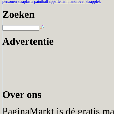
personen
slaaplaats
paintball
appartement
landrover
slaapplek
Zoeken
Advertentie
Over ons
PaginaMarkt is dé gratis m