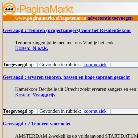
www.paginamarkt.nl/tags/tenoren
advertentie toevoegen
Gevraagd : Tenoren (projectzangers) voor het Residentiekoor
Tenoren zingen jullie mee met ons Vind je het leuk...
Kosten:
N.o.t.k.
Toegevoegd
op | Gevonden in rubriek:
koormuziek
|
Gevraagd : ervaren tenoren, bassen en hoge sopraan gezocht
Kamerkoor Decibelle uit Utrecht zoekt ervaren zangers en een z
Kosten:
Vraagprijs
Toegevoegd
op | Gevonden in rubriek:
koormuziek
|
Gevraagd : 2 Tenoren voor octet
AMSTERDAM 2-wekelijks op vrijdagavond STARTDATUM 