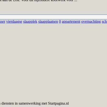
sser
vierdaagse
slaapplek
slaapplaatsen
0
appartement
overnachting
sc
 diensten in samenwerking met Startpagina.nl