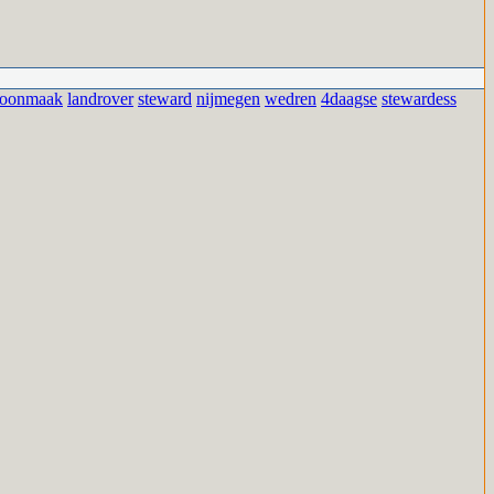
hoonmaak
landrover
steward
nijmegen
wedren
4daagse
stewardess