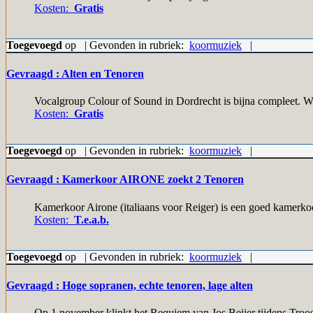
Kosten:
Gratis
Toegevoegd
op | Gevonden in rubriek:
koormuziek
|
Gevraagd : Alten en Tenoren
Vocalgroup Colour of Sound in Dordrecht is bijna compleet. We 
Kosten:
Gratis
Toegevoegd
op | Gevonden in rubriek:
koormuziek
|
Gevraagd : Kamerkoor AIRONE zoekt 2 Tenoren
Kamerkoor Airone (italiaans voor Reiger) is een goed kamerkoo
Kosten:
T.e.a.b.
Toegevoegd
op | Gevonden in rubriek:
koormuziek
|
Gevraagd : Hoge sopranen, echte tenoren, lage alten
Op 1 november klinkt het Requiem van Jos Beijer tijdens Troos