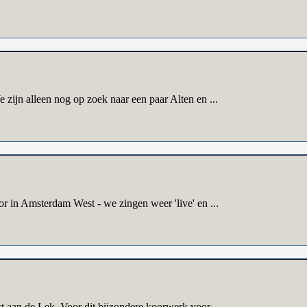
zijn alleen nog op zoek naar een paar Alten en ...
r in Amsterdam West - we zingen weer 'live' en ...
t aan de Lek. Voor dit bijzondere koorwerk voor ...