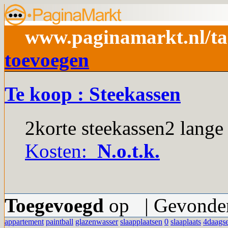
www.paginamarkt.nl/ta
toevoegen
Te koop : Steekassen
2korte steekassen2 lange 
Kosten:
N.o.t.k.
Toegevoegd
op | Gevonden
appartement
paintball
glazenwasser
slaapplaatsen
0
slaaplaats
4daags