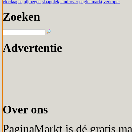
vierdaagse
nijmegen
slaapplek
landrover
paginamarkt
verkoper
Zoeken
Advertentie
Over ons
PaginaMarkt is dé gratis m