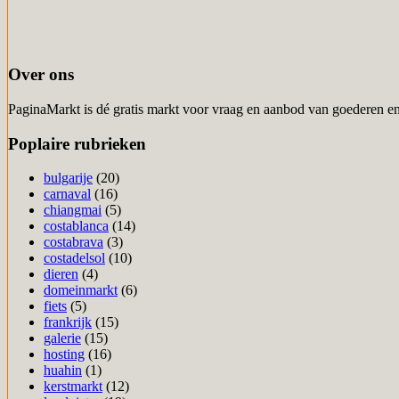
Over ons
PaginaMarkt is dé gratis markt voor vraag en aanbod van goederen en
Poplaire rubrieken
bulgarije
(20)
carnaval
(16)
chiangmai
(5)
costablanca
(14)
costabrava
(3)
costadelsol
(10)
dieren
(4)
domeinmarkt
(6)
fiets
(5)
frankrijk
(15)
galerie
(15)
hosting
(16)
huahin
(1)
kerstmarkt
(12)