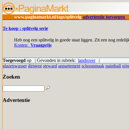
www.paginamarkt.nl/tags/splitvelg
advertentie toevoegen
Te koop : splitvelg serie
Heb nog een splitvelg in goede staat liggen. Zit een nog redelijk
Kosten:
Vraagprijs
Toegevoegd
op | Gevonden in rubriek:
landrover
|
glazenwasser
dirigent
steward
appartement
schoonmaak
paintball
nij
Zoeken
Advertentie