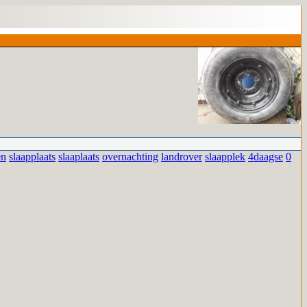
en
slaapplaats
slaaplaats
overnachting
landrover
slaapplek
4daagse
0