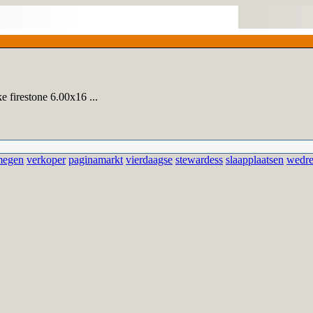
e firestone 6.00x16 ...
megen
verkoper
paginamarkt
vierdaagse
stewardess
slaapplaatsen
wedr