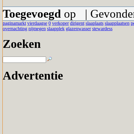
Toegevoegd
op | Gevonden
paginamarkt
vierdaagse
0
verkoper
dirigent
slaaplaats
slaapplaatsen
p
overnachting
nijmegen
slaapplek
glazenwasser
stewardess
Zoeken
Advertentie