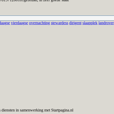
daagse
vierdaagse
overnachting
stewardess
dirigent
slaapplek
landrover
 diensten in samenwerking met Startpagina.nl