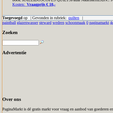
Kosten:
Vraagprijs € 10,-
Toegevoegd
op | Gevonden in rubriek:
quilten
|
paintball
glazenwasser
steward
wedren
schoonmaak
0
paginamarkt
4
Zoeken
Advertentie
Over ons
PaginaMarkt is dé gratis markt voor vraag en aanbod van goederen en