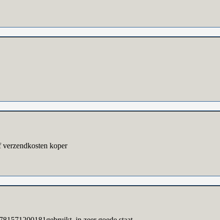
of verzendkosten koper
71200181gebruikt, in zeer goede staat