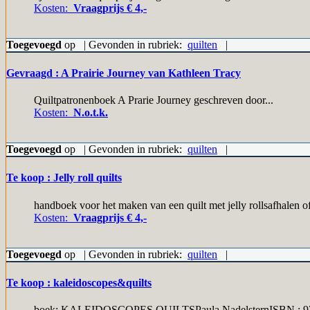
Kosten:
Vraagprijs € 4,-
Toegevoegd
op | Gevonden in rubriek:
quilten
|
Gevraagd : A Prairie Journey van Kathleen Tracy
Quiltpatronenboek A Prarie Journey geschreven door...
Kosten:
N.o.t.k.
Toegevoegd
op | Gevonden in rubriek:
quilten
|
Te koop : Jelly roll quilts
handboek voor het maken van een quilt met jelly rollsafhalen 
Kosten:
Vraagprijs € 4,-
Toegevoegd
op | Gevonden in rubriek:
quilten
|
Te koop : kaleidoscopes&quilts
boek: KALEIDOSCOPES QUILTSPaula NadelsternISBN.: 97815