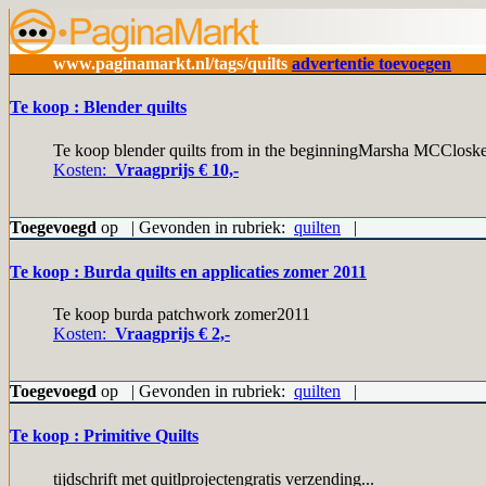
www.paginamarkt.nl/tags/quilts
advertentie toevoegen
Te koop : Blender quilts
Te koop blender quilts from in the beginningMarsha MCClos
Kosten:
Vraagprijs € 10,-
Toegevoegd
op | Gevonden in rubriek:
quilten
|
Te koop : Burda quilts en applicaties zomer 2011
Te koop burda patchwork zomer2011
Kosten:
Vraagprijs € 2,-
Toegevoegd
op | Gevonden in rubriek:
quilten
|
Te koop : Primitive Quilts
tijdschrift met quitlprojectengratis verzending...