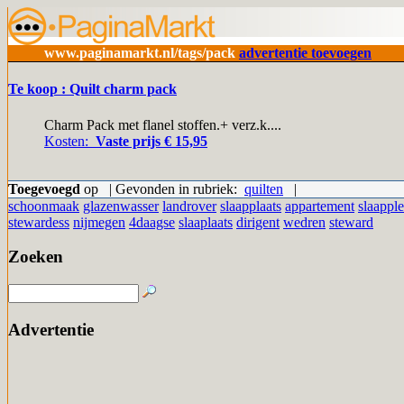
www.paginamarkt.nl/tags/pack
advertentie toevoegen
Te koop : Quilt charm pack
Charm Pack met flanel stoffen.+ verz.k....
Kosten:
Vaste prijs € 15,95
Toegevoegd
op | Gevonden in rubriek:
quilten
|
schoonmaak
glazenwasser
landrover
slaapplaats
appartement
slaappl
stewardess
nijmegen
4daagse
slaaplaats
dirigent
wedren
steward
Zoeken
Advertentie