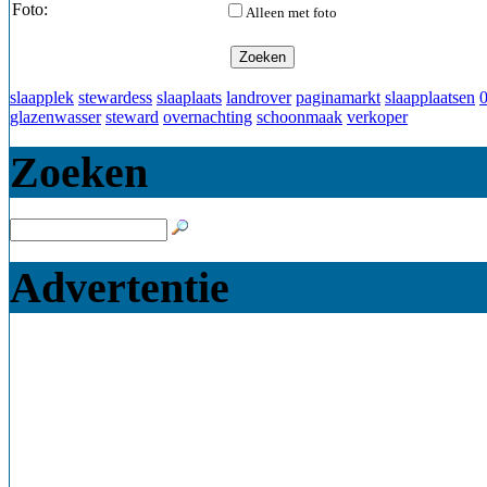
Foto:
Alleen met foto
slaapplek
stewardess
slaaplaats
landrover
paginamarkt
slaapplaatsen
glazenwasser
steward
overnachting
schoonmaak
verkoper
Zoeken
Advertentie