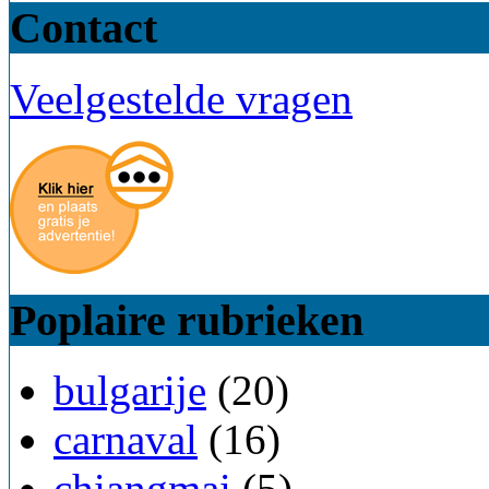
Contact
Veelgestelde vragen
Poplaire rubrieken
bulgarije
(20)
carnaval
(16)
chiangmai
(5)