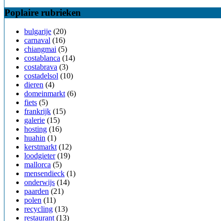
Poplaire rubrieken
bulgarije
(20)
carnaval
(16)
chiangmai
(5)
costablanca
(14)
costabrava
(3)
costadelsol
(10)
dieren
(4)
domeinmarkt
(6)
fiets
(5)
frankrijk
(15)
galerie
(15)
hosting
(16)
huahin
(1)
kerstmarkt
(12)
loodgieter
(19)
mallorca
(5)
mensendieck
(1)
onderwijs
(14)
paarden
(21)
polen
(11)
recycling
(13)
restaurant
(13)