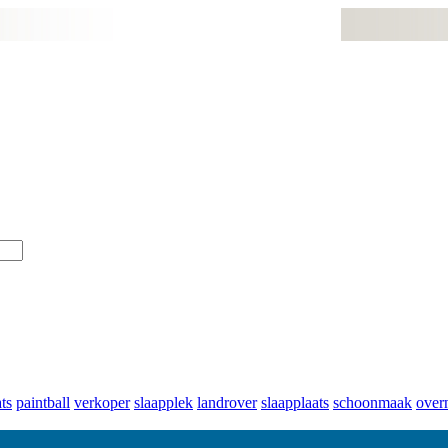
ts
paintball
verkoper
slaapplek
landrover
slaapplaats
schoonmaak
over