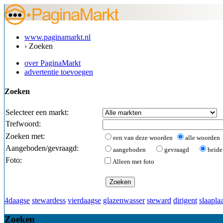
www.paginamarkt.nl
› Zoeken
over PaginaMarkt
advertentie toevoegen
Zoeken
Selecteer een markt:
Trefwoord:
Zoeken met:
een van deze woorden
alle woorden
Aangeboden/gevraagd:
aangeboden
gevraagd
beide
Foto:
Alleen met foto
4daagse
stewardess
vierdaagse
glazenwasser
steward
dirigent
slaaplaa
Zoeken