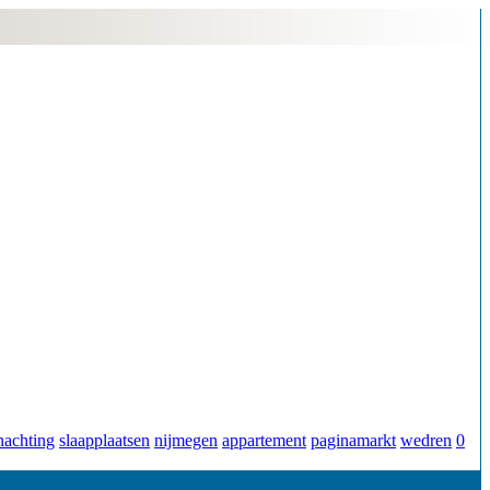
nachting
slaapplaatsen
nijmegen
appartement
paginamarkt
wedren
0