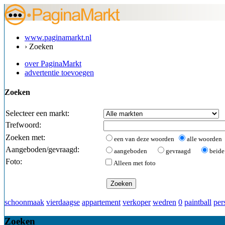
www.paginamarkt.nl
› Zoeken
over PaginaMarkt
advertentie toevoegen
Zoeken
Selecteer een markt:
Trefwoord:
Zoeken met:
een van deze woorden
alle woorden
Aangeboden/gevraagd:
aangeboden
gevraagd
beide
Foto:
Alleen met foto
schoonmaak
vierdaagse
appartement
verkoper
wedren
0
paintball
per
Zoeken