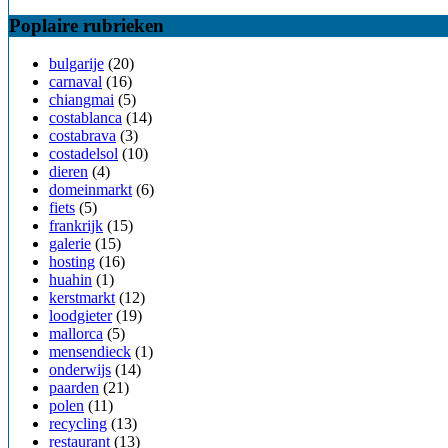
Poplaire rubrieken
bulgarije
(20)
carnaval
(16)
chiangmai
(5)
costablanca
(14)
costabrava
(3)
costadelsol
(10)
dieren
(4)
domeinmarkt
(6)
fiets
(5)
frankrijk
(15)
galerie
(15)
hosting
(16)
huahin
(1)
kerstmarkt
(12)
loodgieter
(19)
mallorca
(5)
mensendieck
(1)
onderwijs
(14)
paarden
(21)
polen
(11)
recycling
(13)
restaurant
(13)