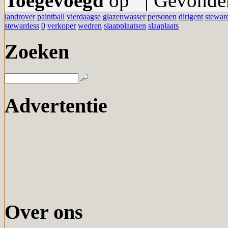
Toegevoegd
op | Gevonden
landrover
paintball
vierdaagse
glazenwasser
personen
dirigent
stewar
stewardess
0
verkoper
wedren
slaapplaatsen
slaaplaats
Zoeken
Advertentie
Over ons