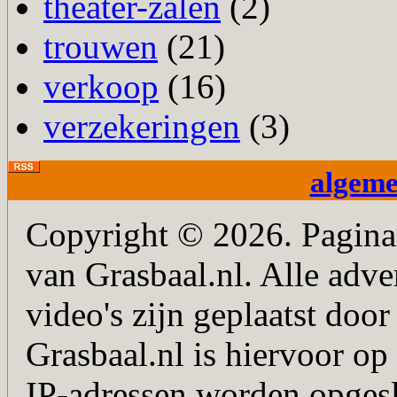
theater-zalen
(2)
trouwen
(21)
verkoop
(16)
verzekeringen
(3)
algem
Copyright © 2026. PaginaM
van Grasbaal.nl. Alle adver
video's zijn geplaatst doo
Grasbaal.nl is hiervoor op 
IP-adressen worden opgesl