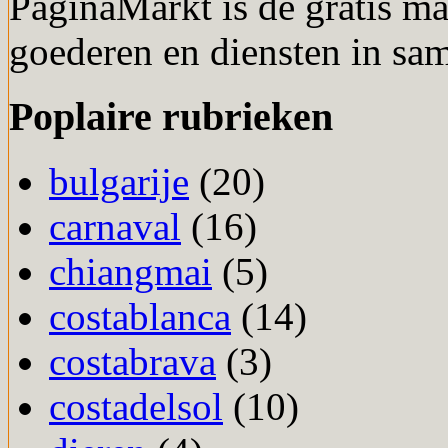
PaginaMarkt is dé gratis m
goederen en diensten in sa
Poplaire rubrieken
bulgarije
(20)
carnaval
(16)
chiangmai
(5)
costablanca
(14)
costabrava
(3)
costadelsol
(10)