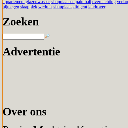
appartement
glazenwasser
slaapplaatsen
paintball
overnachting
verko
nijmegen
slaapplek
wedren
slaapplaats
dirigent
landrover
Zoeken
Advertentie
Over ons