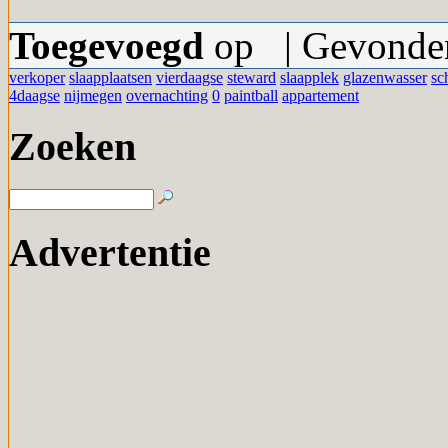
Toegevoegd
op | Gevonden
verkoper
slaapplaatsen
vierdaagse
steward
slaapplek
glazenwasser
sc
4daagse
nijmegen
overnachting
0
paintball
appartement
Zoeken
Advertentie