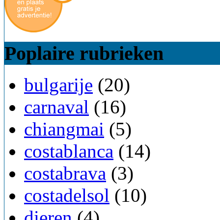
Poplaire rubrieken
bulgarije
(20)
carnaval
(16)
chiangmai
(5)
costablanca
(14)
costabrava
(3)
costadelsol
(10)
dieren
(4)