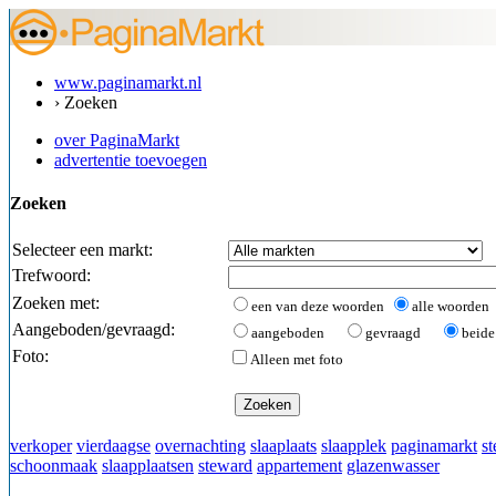
www.paginamarkt.nl
› Zoeken
over PaginaMarkt
advertentie toevoegen
Zoeken
Selecteer een markt:
Trefwoord:
Zoeken met:
een van deze woorden
alle woorden
Aangeboden/gevraagd:
aangeboden
gevraagd
beide
Foto:
Alleen met foto
verkoper
vierdaagse
overnachting
slaaplaats
slaapplek
paginamarkt
s
schoonmaak
slaapplaatsen
steward
appartement
glazenwasser