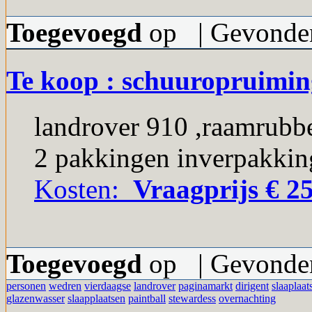
Toegevoegd
op | Gevonden
Te koop : schuuropruimin
landrover 910 ,raamrubb
2 pakkingen inverpakkin
Kosten:
Vraagprijs € 25
Toegevoegd
op | Gevonden
personen
wedren
vierdaagse
landrover
paginamarkt
dirigent
slaaplaat
glazenwasser
slaapplaatsen
paintball
stewardess
overnachting