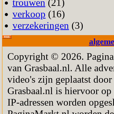
trouwen
(21)
verkoop
(16)
verzekeringen
(3)
algem
Copyright © 2026. PaginaM
van Grasbaal.nl. Alle adver
video's zijn geplaatst doo
Grasbaal.nl is hiervoor op 
IP-adressen worden opgesl
PaginaMarkt.nl worden de