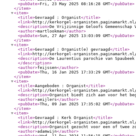
<pubDate
>
Fri, 23 May 2025 08:16:28 GMT
</pubDate
>
</item
>
<item
>
<title
>
Gevraagd : Organist
</title
>
<link
>
http://kerkorgel-organisten.paginamarkt.nl
<description
>
De Vrijzinnige Geloofs Gemeenschap 
<author
>
martlookman
</author
>
<pubDate
>
Sun, 27 Apr 2025 13:03:09 GMT
</pubDate
>
</item
>
<item
>
<title
>
Gevraagd : Organist(e) gevraagd
</title
>
<link
>
http://kerkorgel-organisten.paginamarkt.nl
<description
>
De Laurentius parochie van Spaubeek
</description
>
<author
>
feijssen
</author
>
<pubDate
>
Thu, 16 Jan 2025 17:33:29 GMT
</pubDate
>
</item
>
<item
>
<title
>
Aangeboden : Organist
</title
>
<link
>
http://kerkorgel-organisten.paginamarkt.nl
<description
>
Organist biedt zich aan voor het be
<author
>
aeijlers
</author
>
<pubDate
>
Thu, 09 Jan 2025 17:35:02 GMT
</pubDate
>
</item
>
<item
>
<title
>
Gevraagd : Kerk Organist
</title
>
<link
>
http://kerkorgel-organisten.paginamarkt.nl
<description
>
Organist gezocht voor een of twee z
<author
>
adamwijn
</author
>
<pubDate
>
Wed, 11 Dec 2024 11:56:15 GMT
</pubDate
>