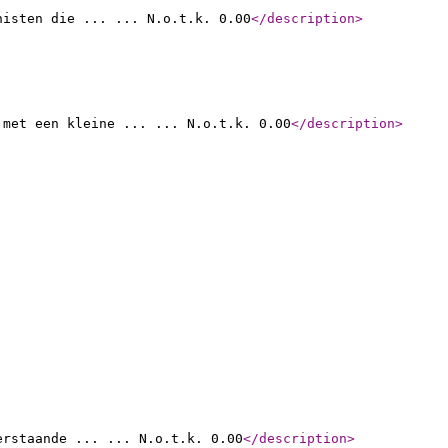
nisten die ... ... N.o.t.k. 0.00
</description
>
 met een kleine ... ... N.o.t.k. 0.00
</description
>
erstaande ... ... N.o.t.k. 0.00
</description
>