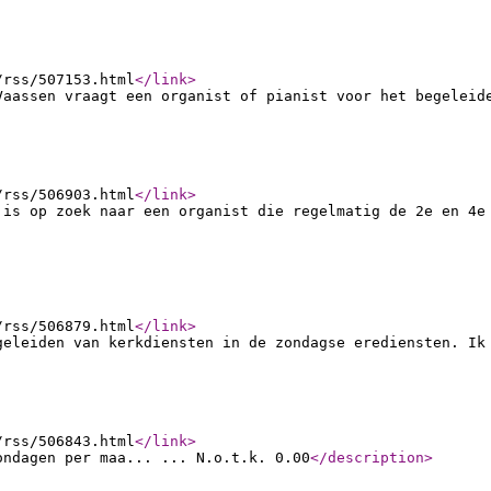
/rss/507153.html
</link
>
Vaassen vraagt een organist of pianist voor het begeleid
/rss/506903.html
</link
>
 is op zoek naar een organist die regelmatig de 2e en 4e
/rss/506879.html
</link
>
geleiden van kerkdiensten in de zondagse erediensten. Ik
/rss/506843.html
</link
>
ondagen per maa... ... N.o.t.k. 0.00
</description
>