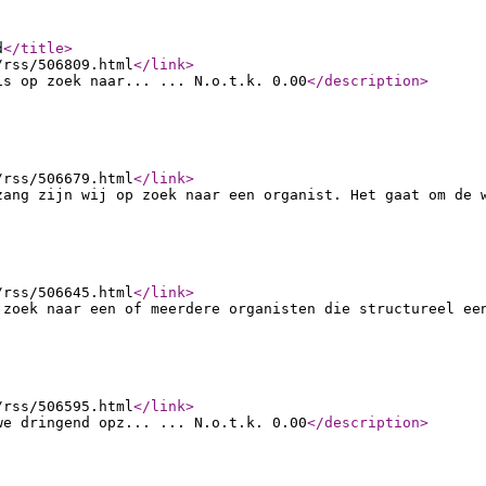
d
</title
>
/rss/506809.html
</link
>
is op zoek naar... ... N.o.t.k. 0.00
</description
>
/rss/506679.html
</link
>
zang zijn wij op zoek naar een organist. Het gaat om de 
/rss/506645.html
</link
>
 zoek naar een of meerdere organisten die structureel ee
/rss/506595.html
</link
>
we dringend opz... ... N.o.t.k. 0.00
</description
>