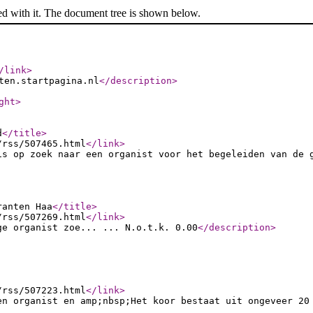
ed with it. The document tree is shown below.
/link
>
ten.startpagina.nl
</description
>
ght
>
d
</title
>
/rss/507465.html
</link
>
is op zoek naar een organist voor het begeleiden van de 
ranten Haa
</title
>
/rss/507269.html
</link
>
ge organist zoe... ... N.o.t.k. 0.00
</description
>
/rss/507223.html
</link
>
en organist en amp;nbsp;Het koor bestaat uit ongeveer 20