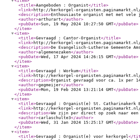
<item
>
<title
>
Aangeboden : Organist
</title
>
<link
>
http://kerkorgel-organisten.paginamarkt.nl
<description
>
Enthousiaste organist met met vele 
<author
>
arthurart
</author
>
<pubDate
>
Sun, 19 May 2024 10:27:50 GMT
</pubDate
>
</item
>
<item
>
<title
>
Gevraagd : Cantor-Organist
</title
>
<link
>
http://kerkorgel-organisten.paginamarkt.nl
<description
>
De Evangelisch-Lutherse Gemeente Am
<author
>
algemenezaken
</author
>
<pubDate
>
Wed, 17 Apr 2024 14:26:15 GMT
</pubDate
>
</item
>
<item
>
<title
>
Gevraagd : Workum
</title
>
<link
>
http://kerkorgel-organisten.paginamarkt.nl
<description
>
Organist gevraagd voor ca. 1x per 1
<author
>
gegmeijer
</author
>
<pubDate
>
Mon, 19 Feb 2024 13:21:14 GMT
</pubDate
>
</item
>
<item
>
<title
>
Gevraagd : Organist(e) St. Catharinakerk 
<link
>
http://kerkorgel-organisten.paginamarkt.nl
<description
>
We zijn per direct op zoek naar een
<author
>
carlaschulte3
</author
>
<pubDate
>
Wed, 31 Jan 2024 15:25:17 GMT
</pubDate
>
</item
>
<item
>
<title
>
Gevraagd : Organist(e) voor kerkorgel
</ti