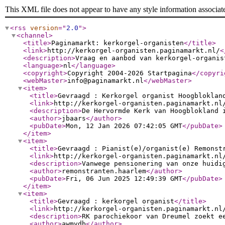
This XML file does not appear to have any style information associat
<rss
version
="
2.0
"
>
<channel
>
<title
>
Paginamarkt: kerkorgel-organisten
</title
>
<link
>
http://kerkorgel-organisten.paginamarkt.nl/
<
<description
>
Vraag en aanbod van kerkorgel-organis
<language
>
nl
</language
>
<copyright
>
Copyright 2004-2026 Startpagina
</copyri
<webMaster
>
info@paginamarkt.nl
</webMaster
>
<item
>
<title
>
Gevraagd : Kerkorgel organist Hoogbloklan
<link
>
http://kerkorgel-organisten.paginamarkt.nl
<description
>
De Hervormde Kerk van Hoogblokland 
<author
>
jbaars
</author
>
<pubDate
>
Mon, 12 Jan 2026 07:42:05 GMT
</pubDate
>
</item
>
<item
>
<title
>
Gevraagd : Pianist(e)/organist(e) Remonst
<link
>
http://kerkorgel-organisten.paginamarkt.nl
<description
>
Vanwege pensionering van onze huidi
<author
>
remonstranten.haarlem
</author
>
<pubDate
>
Fri, 06 Jun 2025 12:49:39 GMT
</pubDate
>
</item
>
<item
>
<title
>
Gevraagd : kerkorgel organist
</title
>
<link
>
http://kerkorgel-organisten.paginamarkt.nl
<description
>
RK parochiekoor van Dreumel zoekt e
<author
>
awmvdb
</author
>